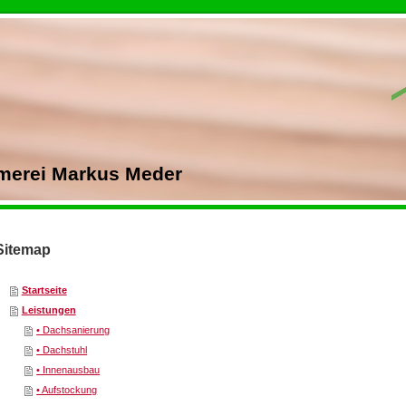
merei Markus Meder
Sitemap
Startseite
Leistungen
• Dachsanierung
• Dachstuhl
• Innenausbau
• Aufstockung