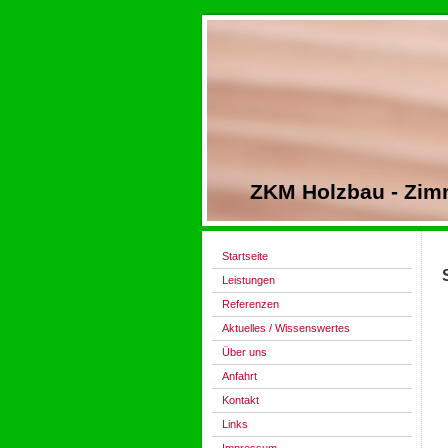
ZKM Holzbau - Zim
Startseite
Leistungen
Referenzen
Aktuelles / Wissenswertes
Über uns
Anfahrt
Kontakt
Links