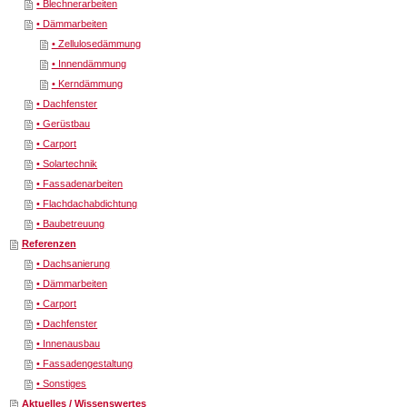
• Blechnerarbeiten
• Dämmarbeiten
• Zellulosedämmung
• Innendämmung
• Kerndämmung
• Dachfenster
• Gerüstbau
• Carport
• Solartechnik
• Fassadenarbeiten
• Flachdachabdichtung
• Baubetreuung
Referenzen
• Dachsanierung
• Dämmarbeiten
• Carport
• Dachfenster
• Innenausbau
• Fassadengestaltung
• Sonstiges
Aktuelles / Wissenswertes